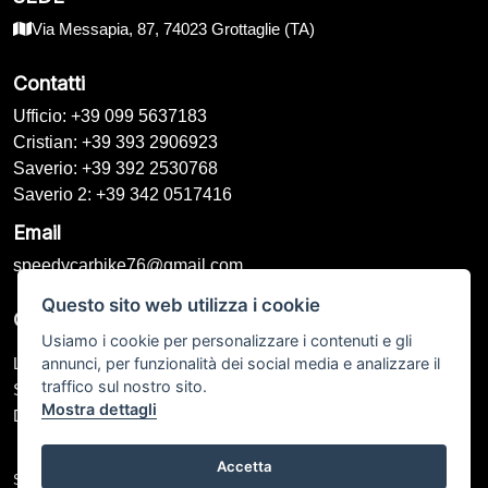
Via Messapia, 87, 74023 Grottaglie (TA)
Contatti
Ufficio: +39 099 5637183
Cristian: +39 393 2906923
Saverio: +39 392 2530768
Saverio 2: +39 342 0517416
Email
speedycarbike76@gmail.com
Questo sito web utilizza i cookie
Orari di Apertura
Usiamo i cookie per personalizzare i contenuti e gli
annunci, per funzionalità dei social media e analizzare il
Lunedì – Venerdì: 09:00 - 13:00 / 16:00 - 20:00
traffico sul nostro sito.
Sabato: 09:00 - 13:00 / Chiuso
Mostra dettagli
Domenica: Chiuso
Accetta
Speedy Car Bike di Galeone Saverio P.IVA: IT 02544360734