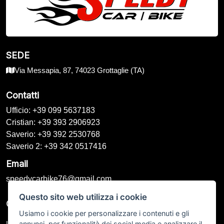
SEDE
Via Messapia, 87, 74023 Grottaglie (TA)
Contatti
Ufficio: +39 099 5637183
Cristian: +39 393 2906923
Saverio: +39 392 2530768
Saverio 2: +39 342 0517416
Email
speedycarbike76@gmail.com
Questo sito web utilizza i cookie
Orari di Apertura
Usiamo i cookie per personalizzare i contenuti e gli
annunci, per funzionalità dei social media e analizzare il
Lunedì – Venerdì: 09:00 - 13:00 / 16:00 - 20:00