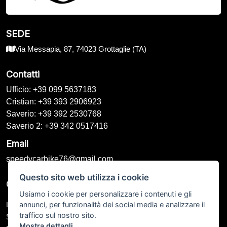
SEDE
Via Messapia, 87, 74023 Grottaglie (TA)
Contatti
Ufficio: +39 099 5637183
Cristian: +39 393 2906923
Saverio: +39 392 2530768
Saverio 2: +39 342 0517416
Email
speedycarbike76@gmail.com
Questo sito web utilizza i cookie
Orari di Apertura
Usiamo i cookie per personalizzare i contenuti e gli
annunci, per funzionalità dei social media e analizzare il
Lunedì – Venerdì: 09:00 - 13:00 / 16:00 - 20:00
traffico sul nostro sito.
Sabato: 09:00 - 13:00 / Chiuso
Mostra dettagli