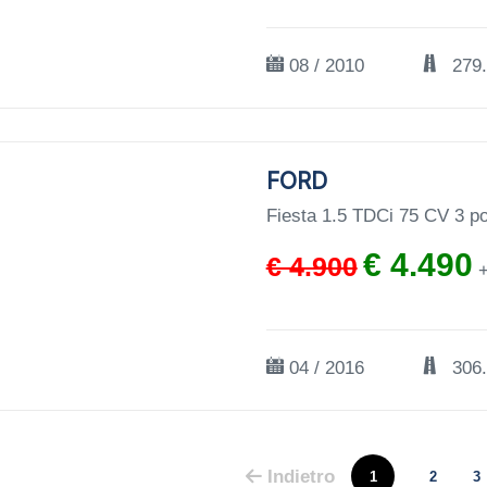
08 / 2010
279
FORD
Fiesta 1.5 TDCi 75 CV 3 po
€ 4.490
€ 4.900
+
04 / 2016
306
Indietro
1
2
3