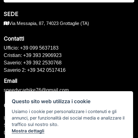
SEDE
Via Messapia, 87, 74023 Grottaglie (TA)
Contatti
Ufficio: +39 099 5637183
Cristian: +39 393 2906923
Saverio: +39 392 2530768
Saverio 2: +39 342 0517416
Email
speedycarbike76@gmail.com
Questo sito web utilizza i cookie
Orari di Apertura
Usiamo i cookie per personalizzare i contenuti e gli
annunci, per funzionalità dei social media e analizzare il
Lunedì – Venerdì: 09:00 - 13:00 / 16:00 - 20:00
traffico sul nostro sito.
Sabato: 09:00 - 13:00 / Chiuso
Mostra dettagli
Domenica: Chiuso