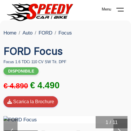
Menu
Home
Auto
FORD
Focus
FORD Focus
Focus 1.6 TDCi 110 CV SW Tit. DPF
DISPONIBILE
€ 4.490
€ 4.890
Scarica la Brochure
1
/
11