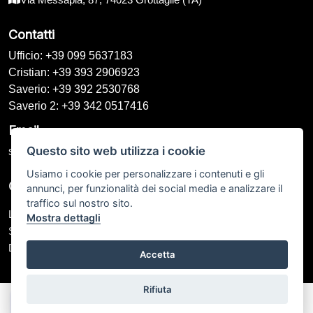
Contatti
Ufficio: +39 099 5637183
Cristian: +39 393 2906923
Saverio: +39 392 2530768
Saverio 2: +39 342 0517416
Email
Questo sito web utilizza i cookie
speedycarbike76@gmail.com
Usiamo i cookie per personalizzare i contenuti e gli
Orari di Apertura
annunci, per funzionalità dei social media e analizzare il
traffico sul nostro sito.
Lunedì – Venerdì: 09:00 - 13:00 / 16:00 - 20:00
Mostra dettagli
Sabato: 09:00 - 13:00 / Chiuso
Domenica: Chiuso
Accetta
Rifiuta
Speedy Car Bike di Galeone Saverio P.IVA: IT 02544360734
© Another site by
Gestionale auto
LabyCar (2024)
Chiama
Whatsapp
Contatta