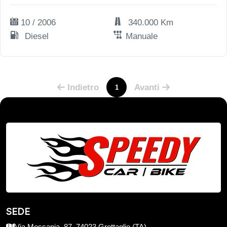
10 / 2006
340.000 Km
Diesel
Manuale
Indietro
Avanti
1
SEDE
Via Messapia, 87, 74023 Grottaglie (TA)