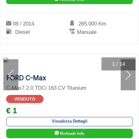
08 / 2014
265.000 Km
Diesel
Manuale
1
/
14
FORD C-Max
C-Max7 2.0 TDCi 163 CV Titanium
VENDUTO
€ 1
Visualizza Dettagli
Richiedi Info