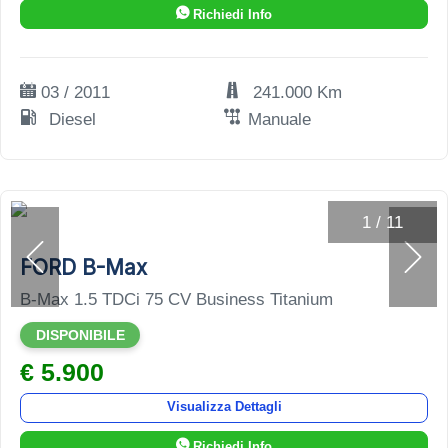
Richiedi Info
03 / 2011
241.000 Km
Diesel
Manuale
1
/
11
FORD B-Max
B-Max 1.5 TDCi 75 CV Business Titanium
DISPONIBILE
€ 5.900
Visualizza Dettagli
Richiedi Info