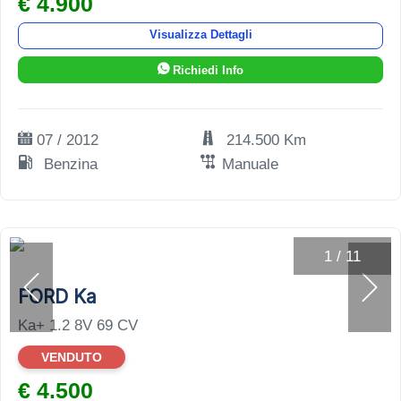
€ 4.900
Visualizza Dettagli
Richiedi Info
07 / 2012
214.500 Km
Benzina
Manuale
1
/
11
FORD Ka
Ka+ 1.2 8V 69 CV
VENDUTO
€ 4.500