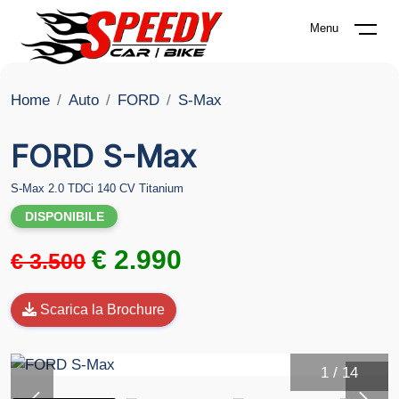
Menu
Home
Auto
FORD
S-Max
FORD S-Max
S-Max 2.0 TDCi 140 CV Titanium
DISPONIBILE
€ 2.990
€ 3.500
Scarica la Brochure
1
/
14