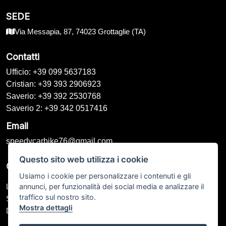
SEDE
Via Messapia, 87, 74023 Grottaglie (TA)
Contatti
Ufficio: +39 099 5637183
Cristian: +39 393 2906923
Saverio: +39 392 2530768
Saverio 2: +39 342 0517416
Email
speedycarbike76@gmail.com
Questo sito web utilizza i cookie
Orari di Apertura
Usiamo i cookie per personalizzare i contenuti e gli
annunci, per funzionalità dei social media e analizzare il
Lunedì – Venerdì: 09:00 - 13:00 / 16:00 - 20:00
traffico sul nostro sito.
Sabato: 09:00 - 13:00 / Chiuso
Mostra dettagli
Domenica: Chiuso