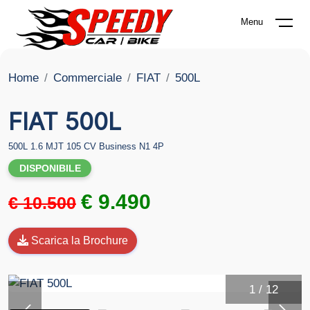
Menu
Home
Commerciale
FIAT
500L
FIAT 500L
500L 1.6 MJT 105 CV Business N1 4P
DISPONIBILE
€ 9.490
€ 10.500
Scarica la Brochure
1
/
12