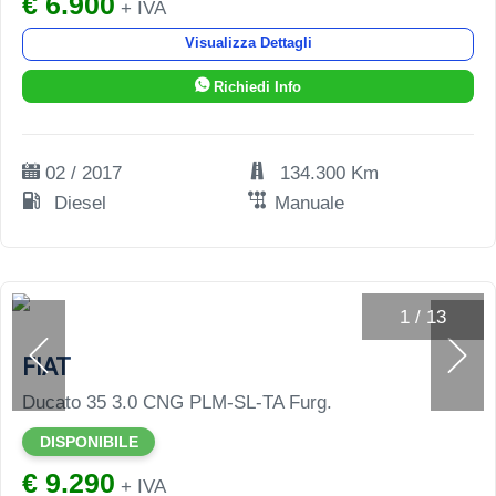
€ 6.900
+ IVA
Visualizza Dettagli
Richiedi Info
02 / 2017
134.300 Km
Diesel
Manuale
1
/
13
FIAT
Ducato 35 3.0 CNG PLM-SL-TA Furg.
DISPONIBILE
€ 9.290
+ IVA