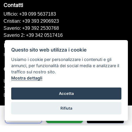
Contatti
Ufficio: +39 099 5637183
Cristian: +39 393 2906923
Saverio: +39 392 2530768
Saverio 2: +39 342 0517416
Email
Questo sito web utilizza i cookie
speedycarbike76@gmail.com
Usiamo i cookie per personalizzare i contenuti e gli
annunci, per funzionalità dei social media e analizzare il
Orari di Apertura
traffico sul nostro sito.
Mostra dettagli
Lunedì – Venerdì: 09:00 - 13:00 / 16:00 - 20:00
Sabato: 09:00 - 13:00 / Chiuso
Accetta
Domenica: Chiuso
Rifiuta
Speedy Car Bike di Galeone Saverio P.IVA: IT 02544360734
Chiama
Whatsapp
Contatta
© Another site by
Gestionale auto
LabyCar (2024)