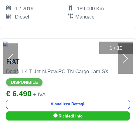
11 / 2019
189.000 Km
Diesel
Manuale
1
/
10
FIAT
Doblò 1.4 T-Jet N.Pow.PC-TN Cargo Lam.SX
DISPONIBILE
€ 6.490
+ IVA
Visualizza Dettagli
Richiedi Info