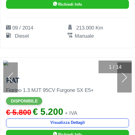
Richiedi Info
09 / 2014
213.000 Km
Diesel
Manuale
1
/
14
FIAT
Fiorino 1.3 MJT 95CV Furgone SX E5+
DISPONIBILE
€ 5.200
€ 5.800
+ IVA
Visualizza Dettagli
Richiedi Info