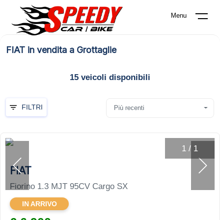
Menu
FIAT in vendita a Grottaglie
15
veicoli disponibili
FILTRI
Più recenti
1
/
1
FIAT
Fiorino 1.3 MJT 95CV Cargo SX
IN ARRIVO