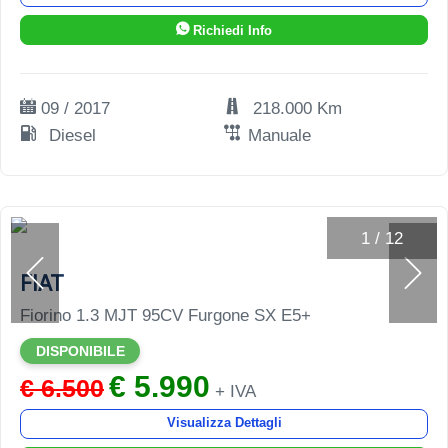
Richiedi Info
09 / 2017
218.000 Km
Diesel
Manuale
1
/
12
FIAT
Fiorino 1.3 MJT 95CV Furgone SX E5+
DISPONIBILE
€ 5.990
€ 6.500
+ IVA
Visualizza Dettagli