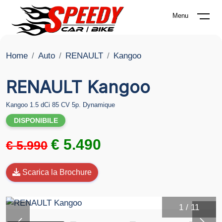
Menu
Home
Auto
RENAULT
Kangoo
RENAULT Kangoo
Kangoo 1.5 dCi 85 CV 5p. Dynamique
DISPONIBILE
€ 5.490
€ 5.990
Scarica la Brochure
1
/
11