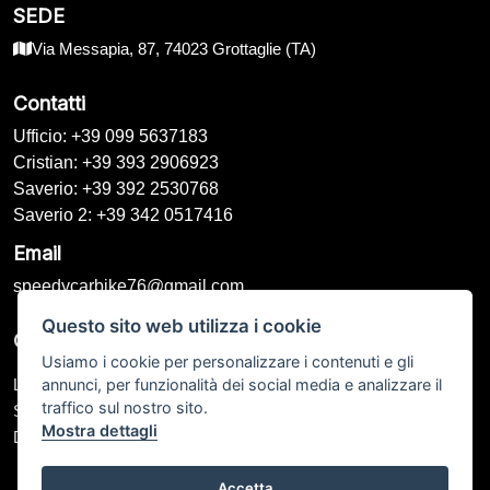
SEDE
Via Messapia, 87, 74023 Grottaglie (TA)
Contatti
Ufficio: +39 099 5637183
Cristian: +39 393 2906923
Saverio: +39 392 2530768
Saverio 2: +39 342 0517416
Email
speedycarbike76@gmail.com
Questo sito web utilizza i cookie
Orari di Apertura
Usiamo i cookie per personalizzare i contenuti e gli
annunci, per funzionalità dei social media e analizzare il
Lunedì – Venerdì: 09:00 - 13:00 / 16:00 - 20:00
traffico sul nostro sito.
Sabato: 09:00 - 13:00 / Chiuso
Mostra dettagli
Domenica: Chiuso
Accetta