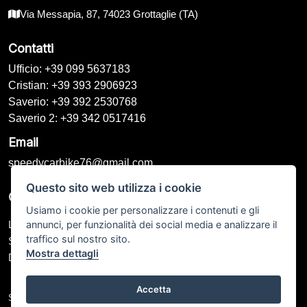
Via Messapia, 87, 74023 Grottaglie (TA)
Contatti
Ufficio: +39 099 5637183
Cristian: +39 393 2906923
Saverio: +39 392 2530768
Saverio 2: +39 342 0517416
Email
speedycarbike76@gmail.com
Questo sito web utilizza i cookie
Orari di Apertura
Usiamo i cookie per personalizzare i contenuti e gli
annunci, per funzionalità dei social media e analizzare il
Lunedì – Venerdì: 09:00 - 13:00 / 16:00 - 20:00
traffico sul nostro sito.
Sabato: 09:00 - 13:00 / Chiuso
Mostra dettagli
Domenica: Chiuso
Accetta
Speedy Car Bike di Galeone Saverio P.IVA: IT 02544360734