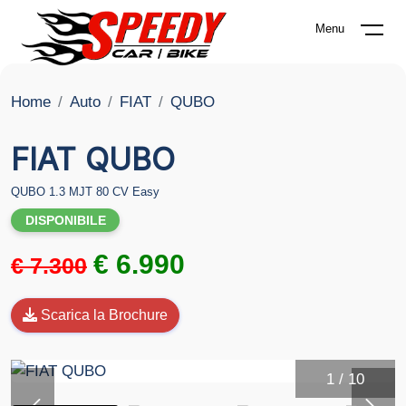
Menu
Home
Auto
FIAT
QUBO
FIAT QUBO
QUBO 1.3 MJT 80 CV Easy
DISPONIBILE
€ 6.990
€ 7.300
Scarica la Brochure
1
/
10