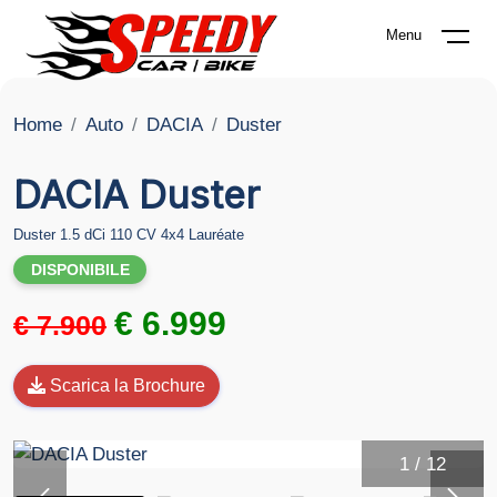
Menu
Home
Auto
DACIA
Duster
DACIA Duster
Duster 1.5 dCi 110 CV 4x4 Lauréate
DISPONIBILE
€ 6.999
€ 7.900
Scarica la Brochure
1
/
12