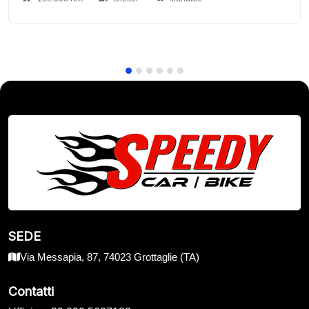
SEDE
Via Messapia, 87, 74023 Grottaglie (TA)
Contatti